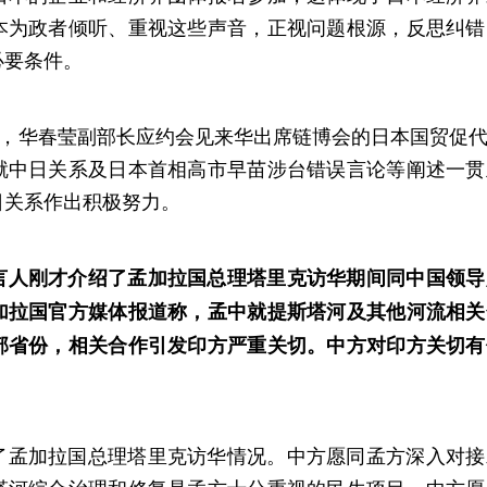
本为政者倾听、重视这些声音，正视问题根源，反思纠错
必要条件。
日，华春莹副部长应约会见来华出席链博会的日本国贸促
就中日关系及日本首相高市早苗涉台错误言论等阐述一贯
日关系作出积极努力。
言人刚才介绍了孟加拉国总理塔里克访华期间同中国领导
加拉国官方媒体报道称，孟中就提斯塔河及其他河流相关
部省份，相关合作引发印方严重关切。中方对印方关切有
了孟加拉国总理塔里克访华情况。中方愿同孟方深入对接
塔河综合治理和修复是孟方十分重视的民生项目，中方愿