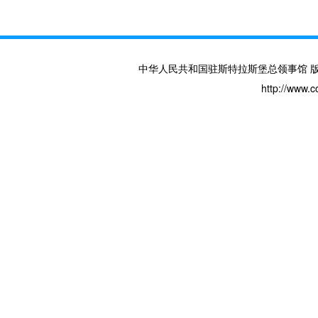
中华人民共和国驻斯特拉斯堡总领事馆 版权所有 
http://www.c