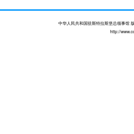
中华人民共和国驻斯特拉斯堡总领事馆 版权所有 
http://www.c