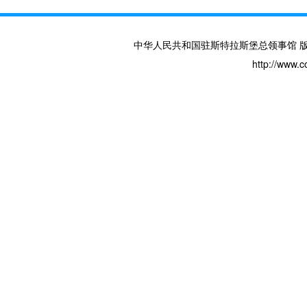
中华人民共和国驻斯特拉斯堡总领事馆 版权所有 
http://www.c