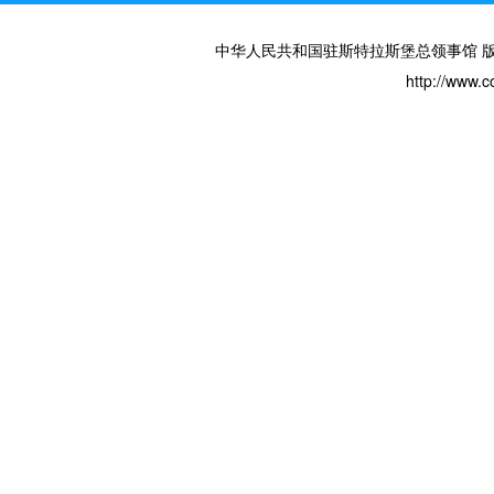
中华人民共和国驻斯特拉斯堡总领事馆 版权所有 
http://www.c