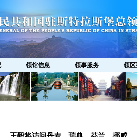
况
领馆信息
领事服务
领区
王毅将访问丹麦、瑞典、芬兰、挪威