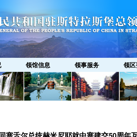
况
领馆信息
领事服务
领区
同塞舌尔总统赫米尼耶就中塞建交50周年