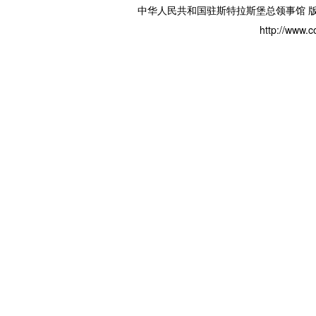
中华人民共和国驻斯特拉斯堡总领事馆 版权所有 
http://www.c